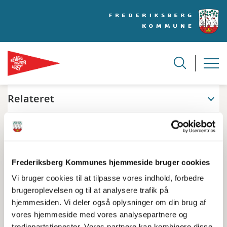
Relateret
Cookiepolitik
Vi bruger cookies til at tilpasse vores indhold,
Frederiksberg Kommunes hjemmeside bruger cookies
forbedre brugeroplevelsen og til at analysere
Vi bruger cookies til at tilpasse vores indhold, forbedre
trafik på hjemmesiden. Vi deler også
brugeroplevelsen og til at analysere trafik på
oplysninger om din brug af vores
hjemmesiden. Vi deler også oplysninger om din brug af
vores hjemmeside med vores analysepartnere og
hjemmeside med vores analysepartnere og
tredjepartstjenester. Vores partnere kan kombinere disse