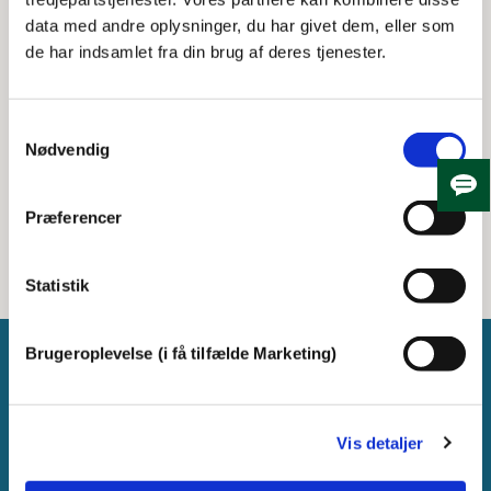
med 3. part. Vores partnere kan kombinere
data med andre oplysninger, du har givet dem, eller som
disse data med andre oplysninger, du har
de har indsamlet fra din brug af deres tjenester.
givet dem, eller som de har indsamlet fra din
brug af deres tjenester.
Samtykkevalg
Nødvendig
Print
Del
Skju
Præferencer
Statistik
Brugeroplevelse (i få tilfælde Marketing)
Vis detaljer