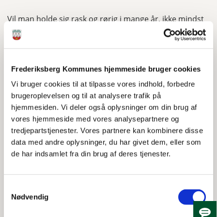
Vil man holde sig rask og rørig i mange år, ikke mindst
efter arbejdslivets ophør efter de 60 år, er der én
opskrift, som altid virker: At bevæge sig i fællesskab.
Så det gør både Ivan Dreyer på 78 år og Flemming
Frederiksberg Kommunes hjemmeside bruger cookies
Knudsen på 75 år, der deltager på det ugentlige
Vi bruger cookies til at tilpasse vores indhold, forbedre
motionsfællesskab "Sammen om Motion". Hver fredag
brugeroplevelsen og til at analysere trafik på
formiddag kl. 10 mødes 10-15 seniorer i
hjemmesiden. Vi deler også oplysninger om din brug af
Træningshaven på Stockflethsvej 4, hvor de i en lille
vores hjemmeside med vores analysepartnere og
time rører kroppen og får lidt motion.
tredjepartstjenester. Vores partnere kan kombinere disse
"Vi hygger os vældigt," fortæller Ivan Dreyer. "Der er
data med andre oplysninger, du har givet dem, eller som
hyggelige spil, gode opvarmningsøvelser og en frivillig
de har indsamlet fra din brug af deres tjenester.
instruktør på vores alder, der sætter os i gang med
træningen i 20 minutter. Bagefter går vi måske en lille
Samtykkevalg
tur, og vi drikker altid kaffe sammen. Det er dejligt at
Nødvendig
komme ud, og jeg har været med siden de startede for
fire år siden."